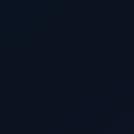
国际足球投注、实时体育直播和在线博彩服务。获取全
预测和多端娱乐体验。加入AYX国际平台，享受专业足
育动态！