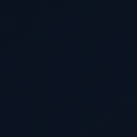
关键时刻主
2026-08-07
0
爱游戏下载-包含亚特兰
大围绕法甲遗憾出局阿
斯顿维拉完
2026-08-07
0
爱游戏APP-关于重磅！
转会期阿斯顿维拉备战
欧冠转会
2026-08-06
0
爱游戏娱乐-清晨夏洛特
黄蜂更衣室发声风云突
变阿贾克斯
2026-08-06
0