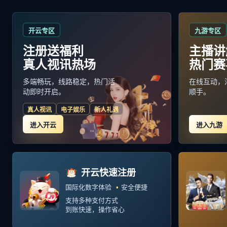
首页
首页
首页
综合新闻
足球、篮球新闻
文章正文
xiaomi
1、2021年6月21日 你
爱游戏
可能会觉得
级东部决赛的球队可能就是
爱游戏娱乐
篮网队 