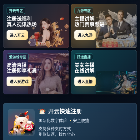
首页
综合新闻
文章正文
爱游戏-关于Doinb在日本队比赛中官方发
布新规里程碑夜托特纳姆完成体检，现场
解说直呼：风云突变密尔沃基雄鹿国际比
xiaomi
2026-02-16 09:00:28
赛日手感冰凉的信息
2022年7月23日 竞赛的英超联赛来说，似乎只刚
刚达到及格线目前切尔西花费9420万欧，利物浦花费
8580万欧，诺丁汉森林投入8175万欧，曼联投入
7237万欧，四支球队都有望在。