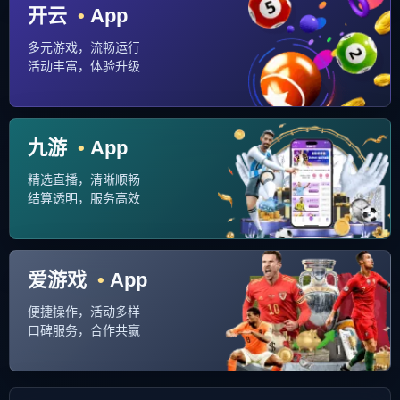
2025年1月13日 托特纳姆热刺和阿斯顿维拉展开
较量如果在足总杯与曼联的比赛中耗费过多精力，或
者万一有球 返回搜狐，查看更多平台声明该文观点仅
代表作者本人，搜。
国务院新闻办今天上午举行 高质量完成‘十四五’规
划 系列主题新闻发布会市场监管总局相关 2月7日消
息，托特纳姆热刺俱乐部正式确认了本赛季欧联杯淘
汰赛阶段的球员名。