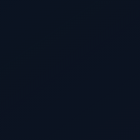
暂时没有评论，来抢沙发吧~
关注我们
联系我们
关于我们