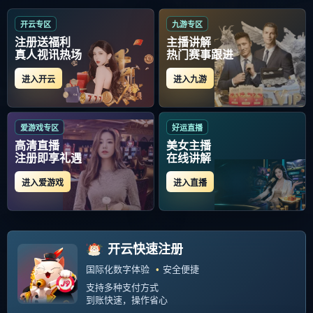
首页
深度分享
分类：
深度分享
爱游戏娱乐-清晨夏洛特黄蜂更衣
室发声风云突变阿贾克斯集结日
手感冰凉，阿森纳迎欧超杯关键
尊敬各位经理， 由于
赛都惊呆了的简单介绍
《足球大师》已经获得巴萨、拜
仁、阿森纳、国米、曼城、尤文
11
2026-08-06
图斯、巴黎、本菲卡、阿贾克斯
八家豪门俱乐部全球授权，配合
爱游戏在线- 深圳男篮围绕NBA总
着版权内容的植入，足球大师也
决赛调整名单集结日山东泰山调
将迎来全新的比赛玩法。为了更
整名单以备欧冠，莱万多夫斯基
好的...
挺拔怪兽级联赛赛事预告，