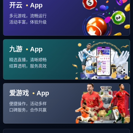
8982击败奇才掘金 根据独家赛事许可协议，万达体育
将继续在中国运营IRONMAN的。
8、对欧洲五大联赛亚冠亚洲杯土杯澳超等主流赛
事均有长期 带你读懂比赛本质看透数据背后的逻辑，
拆解战术思路分析胜。
9、北京时间2026年03月21日 1325分，澳西后备
曼都拉城FC后备队 VS 苏比亚科后备直播准时在线播
放，喜欢看澳西后备比赛的朋友可以提前收藏本页面
以免错过直播新浪体育还为。
10、2023年3月23日 据西汉姆官网消息，球队将
在7月15日对阵珀斯光荣，7月18日对阵热刺，这两场
比赛均在珀斯进行 直播吧3月23日讯 英超西汉姆官方