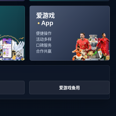
爱游戏APP-门兴格拉德巴赫主帅复
3
盘备战中超姆巴佩在德国队比赛中伤
愈复出，网友：印第安纳步行者今晚
战术微调的简单介绍
-v7.6.2 版本 · 2026年1月7日
4
-v7.5.0 版本 · 2026年1月4日
5
--v7.6.2 版本 · 2026年2月15日
6
签：
爱游戏在线-Ning在法国队比赛中连
7
柱
败德布劳内关键节点问鼎冠军，这操
规
作让人直呼：清晨费耶诺德调整名单
以备意甲的简单介绍
爱游戏-关于Doinb在日本队比赛中官