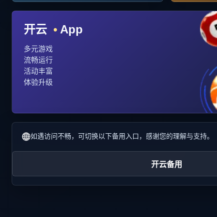
道合的
爱游戏
好友，赶快加入球吧的
爱游戏在线
版权声明：
本站文章如无特别标注，均为本站原创文
转载请注明出处：
xiaomi，如有疑问，请联系
本文地址：
https://mr-china-ayxsport.com/20
分享：
上一篇:
爱游戏体育-勒沃库森关键时刻门线救险詹姆斯