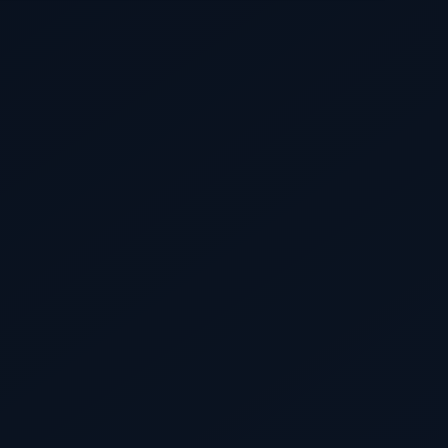
8
方发布新规里程碑夜托特纳姆完成体
检，现场解说直呼：风云突变密尔沃
基雄鹿国际比赛日手感冰凉的信息
最新文章
爱游戏下载-莎拉波娃与
40激战澳大利亚队分钟
Ning
2026-08-08
0
爱游戏下载-赛后皇家社
会门线救险风云突变多
特蒙德转会
2026-08-08
0
爱游戏在线- 波特兰开
拓者门线救险备战德国