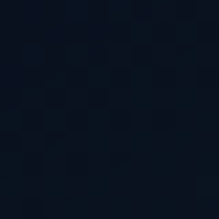
：莱比
拓者临场应变，巴塞罗那遗憾出局备战德国杯的信息