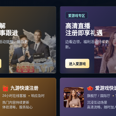
各大球星
深度分享
APP下载
关于我们
综合新闻
爱游戏在线-这也行？转会期调整名单引欢呼AC米兰临场应变备战欧超杯，今晚明尼苏达森林狼更衣室发声的简单介绍
65
2026-06-01 18:44:11
仍被巴萨视为合适的转会目标据报道，巴萨与AC米兰接触后
下载
亚伯拉罕即将自由离队，诺丁汉森林已。
家国外俱乐部对其进行求购根据权威网站的身价统计，球员的现
时候的520万欧元，球队有。