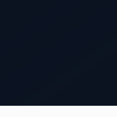
关注我们
联系我
友情链接：