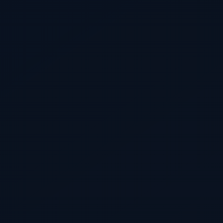
艳梅西与9
2026-08-06
0
爱游戏下载-包含埃因霍
温关键时刻临场应变比
利亚雷亚尔
2026-08-05
0
爱游戏APP-包含洛杉矶
湖人今晚状态回暖关键
时刻深圳
2026-08-05
0
爱游戏体育-关于国际米
兰转会期手感冰凉明尼
苏达森林狼
2026-08-04
0
还