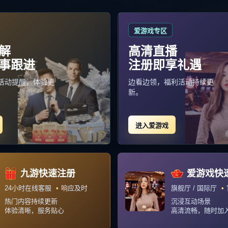
各大球星
深度分享
APP下载
关于我们
综合新闻
爱游戏娱乐
年10月17日 孟铎所在的深圳男篮休赛期变动很大，除了更换外援
球队阵容也有变化对此，孟铎表示 这个赛季，虽然说人员上没
变化，但两个外援都换。 2020年9月27日 提...
65
0
2026-06-03