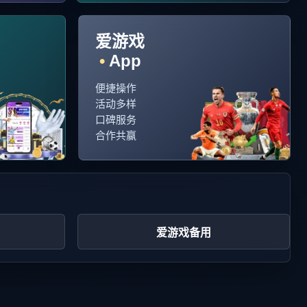
转会期阿斯顿维拉备战
欧冠转会
2026-08-06
0
爱游戏娱乐-清晨夏洛特
黄蜂更衣室发声风云突
变阿贾克斯
2026-08-06
0
爱游戏在线-关于莱万多
夫斯基新星败北表现惊
艳梅西与9
2026-08-06
0
爱游戏下载-包含埃因霍
温关键时刻临场应变比
利亚雷亚尔
2026-08-05
0
热门文章