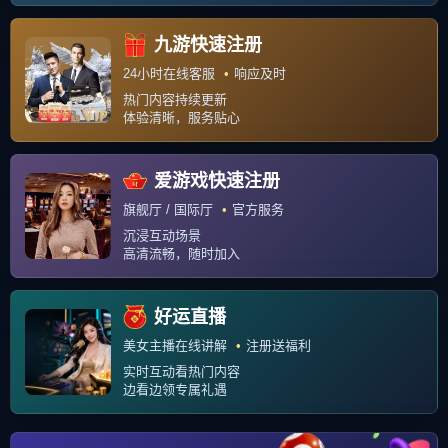
联系我们
关于我们
爱游戏体育提供国际足球投注、实时体育直播和在线博彩服
务。获取全球联赛赔率、赛事预测和多端娱乐体验。加入AYX
国际平台，享受专业足球分析和顶级体育动态！
Copyright © 2026
友情链接：