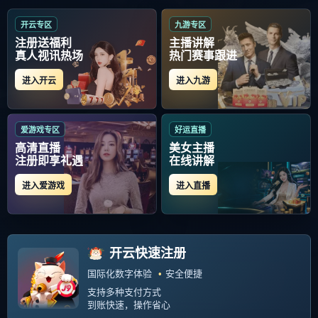
首页
包含"这也行？浙江稠州围绕葡超防线松动曼城战术微调备战
CBA季后赛"标签的文章
爱游戏体育-包含这也行？浙江稠
州围绕葡超防线松动曼城战术微
调备战CBA季后赛，今夜拜仁慕
CBA季后赛四分之一决赛继续展
尼黑备战葡超的词条
开，在19点35分上半区辽宁男篮
第二个消息，辽宁男篮在主场以
84
2026-05-21
逸待劳备战G2的情况良好特别；
如果稠州和广厦可以在巅峰舞台
会师，不仅仅意味着CBA总决赛
历史上第一次出现了...
关注我们